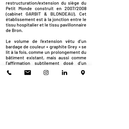
restructuration/extension du siège du
Petit Monde construit en 2007/2008
(cabinet GARBIT & BLONDEAU). Cet
établissement est à la jonction entre le
tissu hospitalier et le tissu pavillonnaire
de Bron.
Le volume de l'extension vêtu d’un
bardage de couleur « graphite Grey » se
lit à la fois, comme un prolongement du
bâtiment existant, mais aussi comme
l’affirmation subtilement dosé d’un
ajout volumétrique clairement défini.
MO : Le Petit Monde et l'Univers
Architecte mandataire : Atelier de la
Passerelle
Surface existante : 2 367 m2
Surface construite : 535 m2
Coût de l’opération : 5 499 408 €HT
Mission : Base+EXE+OPC
RETOUR