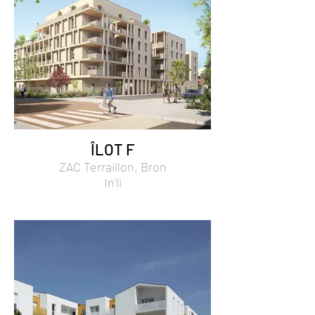
ÎLOT F
ZAC Terraillon, Bron
In'li