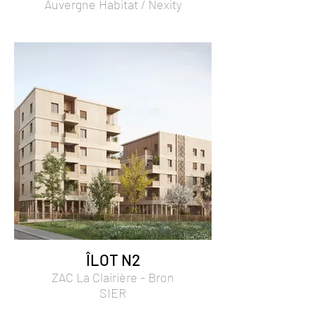
Auvergne Habitat / Nexity
ÎLOT N2
ZAC La Clairière - Bron
SIER