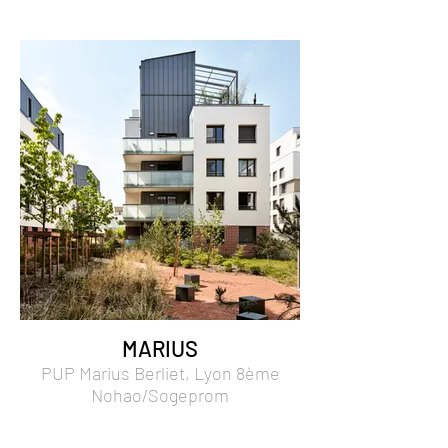
MARIUS
PUP Marius Berliet, Lyon 8ème
Nohao/Sogeprom