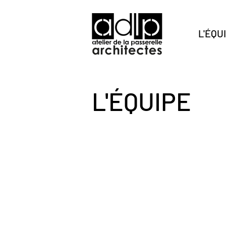
L'ÉQU
L'ÉQUIPE
Coline Léty
Architecte
Associée
ENSA
Grenoble
Mastère
spécialisé
Bâtiments
verts