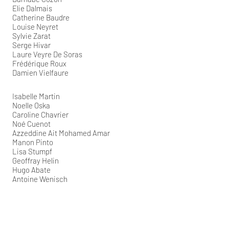
Elie Dalmais
Catherine Baudre
Louise Neyret
Sylvie Zarat
Serge Hivar
Laure Veyre De Soras
Frédérique Roux
Damien Vielfaure
Isabelle Martin
Noelle Oska
Caroline Chavrier
Noé Cuenot
Azzeddine Ait Mohamed Amar
Manon Pinto
Lisa Stumpf
Geoffray Helin
Hugo Abate
Antoine Wenisch