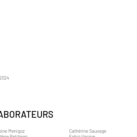
 2024
LABORATEURS
bine Menigoz
Cathérine Sauvage
ège Petitjean
Fabio Varone