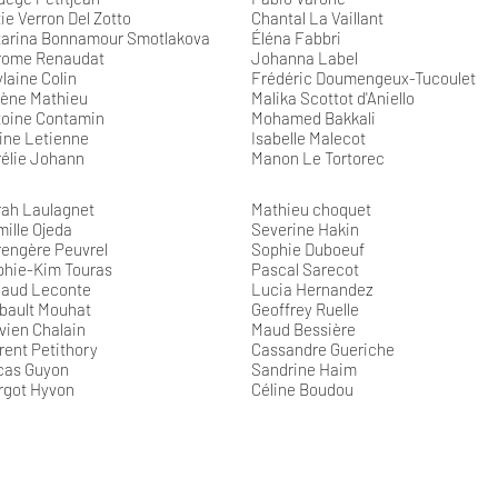
ie Verron Del Zotto
Chantal La Vaillant
tarina Bonnamour Smotlakova
Éléna Fabbri
rome Renaudat
Johanna Label
laine Colin
Frédéric Doumengeux-Tucoulet
lène Mathieu
Malika Scottot d'Aniello
toine Contamin
Mohamed Bakkali
ine Letienne
Isabelle Malecot
élie Johann
Manon Le Tortorec
rah Laulagnet
Mathieu choquet
ille Ojeda
Severine Hakin
engère Peuvrel
Sophie Duboeuf
phie-Kim Touras
Pascal Sarecot
naud Leconte
Lucia Hernandez
bault Mouhat
Geoffrey Ruelle
vien Chalain
Maud Bessière
rent Petithory
Cassandre Gueriche
cas Guyon
Sandrine Haim
rgot Hyvon
Céline Boudou