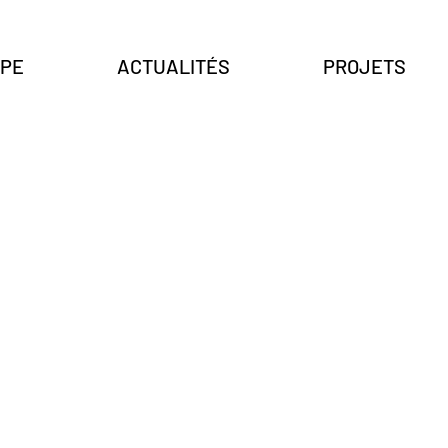
IPE
ACTUALITÉS
PROJETS
Omar Assoud
Marie Dron
Architecte
Architecte
Associé
Associée
ENSA
ENSA
Strasbourg
Paris-
Belleville