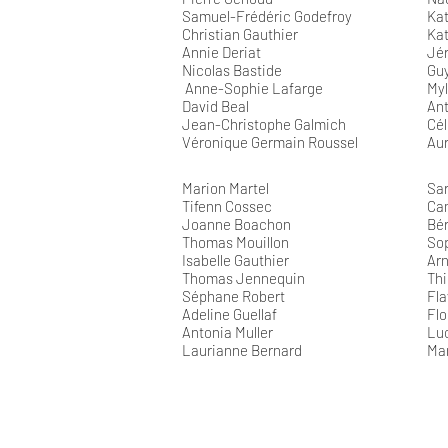
Samuel-Frédéric Godefroy
Kat
Christian Gauthier
Ka
Annie Deriat
Jé
Nicolas Bastide
Guy
Anne-Sophie Lafarge
My
David Beal
An
Jean-Christophe Galmich
Cél
Véronique Germain Roussel
Aur
Marion Martel
Sa
Tifenn Cossec
Cam
Joanne Boachon
Bér
Thomas Mouillon
So
Isabelle Gauthier
Ar
Thomas Jennequin
Thi
Séphane Robert
Fla
Adeline Guellaf
Flo
Antonia Muller
Lu
Laurianne Bernard
Ma