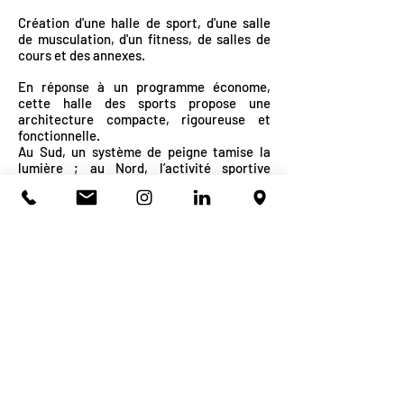
Création d'une halle de sport, d'une salle
de musculation, d'un fitness, de salles de
cours et des annexes.
En réponse à un programme économe,
cette halle des sports propose une
architecture compacte, rigoureuse et
fonctionnelle.
Au Sud, un système de peigne tamise la
lumière ; au Nord, l’activité sportive
s’affiche depuis le boulevard urbain.
MO : SUAPS (Service Universitaire des
Activités Physiques et sportives)
Architecte mandataire : Atelier de la
Passerelle
Surface : 2 620 m2
Coût de l'opération :
2 324 470
€HT
Mission : Base+EXE
RETOUR
atelier@atelierdelapasserelle.fr