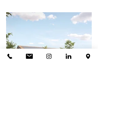
GYMNASE PIARDAY
Charvieu-Chavagneux (38)