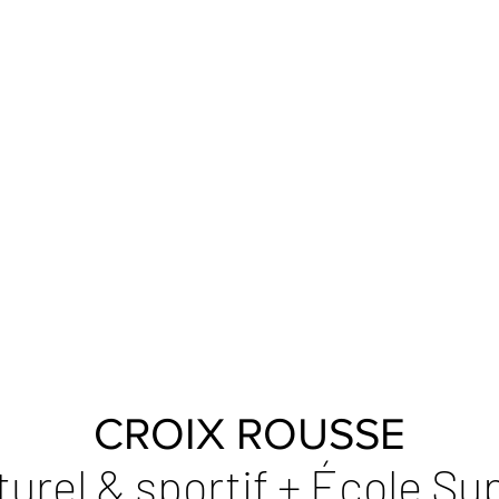
CROIX ROUSSE
turel & sportif + École Su