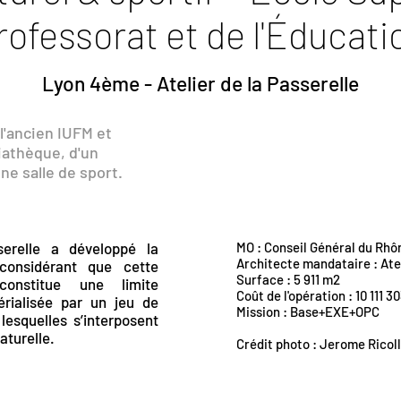
rofessorat et de l'Éducati
Lyon 4ème - Atelier de la Passerelle
l'ancien IUFM et
iathèque, d'un
ne salle de sport.
serelle a développé la
MO : Conseil Général du Rhô
Architecte mandataire : Atel
 considérant que cette
Surface : 5 911 m2
onstitue une limite
Coût de l'opération : 10 111 
rialisée par un jeu de
Mission : Base+EXE+OPC
lesquelles s’interposent
naturelle.
Crédit photo : Jerome Ricol