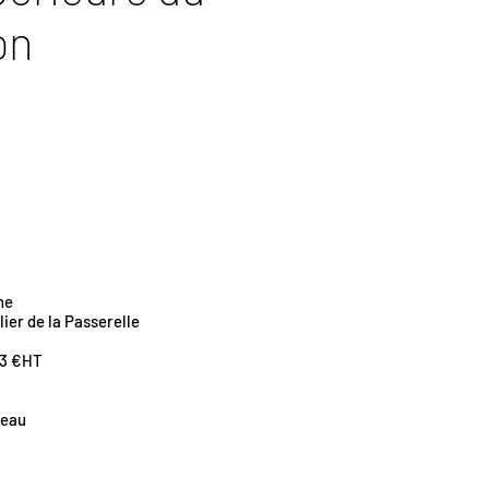
on
ne
ier de la Passerelle
303 €HT
leau